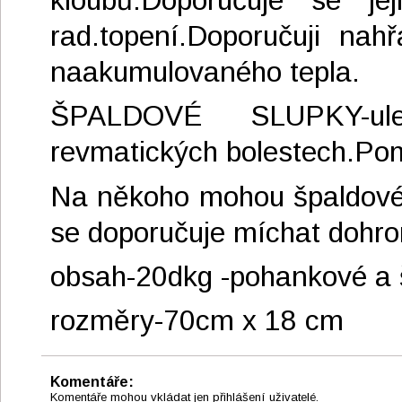
kloubů.Doporučuje se je
rad.topení.Doporučuji nah
naakumulovaného tepla.
ŠPALDOVÉ SLUPKY-ulevu
revmatických bolestech.Pomá
Na někoho mohou špaldové sl
se doporučuje míchat dohr
obsah-20dkg -pohankové a 
rozměry-70cm x 18 cm
Komentáře:
Komentáře mohou vkládat jen přihlášení uživatelé.