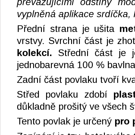
převažujícími odstíny mo
vyplněná aplikace srdíčka, 
Přední strana je ušita
me
vrstvy. Svrchní část je zho
kolekcí.
Střední část je 
jednobarevná 100 % bavlna
Zadní část povlaku tvoří kv
Střed povlaku zdobí
plas
důkladně prošitý ve všech 
Tento povlak je určený
pro 