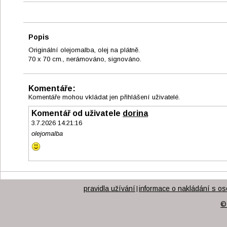
Popis
Originální olejomalba, olej na plátně.
70 x 70 cm., nerámováno, signováno.
Komentáře:
Komentáře mohou vkládat jen přihlášení uživatelé.
Komentář od uživatele
dorina
3.7.2026 14:21:16
olejomalba
pravidla užívání
informace o nakládání s os
|
©