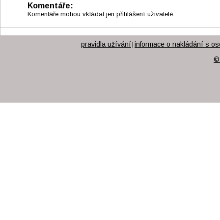
Komentáře:
Komentáře mohou vkládat jen přihlášení uživatelé.
pravidla užívání
informace o nakládání s os
|
©