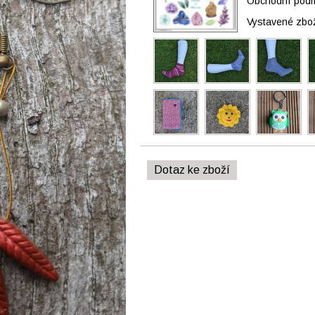
Obchodní podmí
Vystavené zbo
Dotaz ke zboží