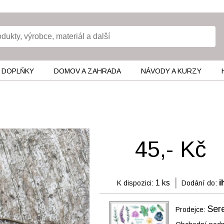
 DOPLŇKY
DOMOV A ZAHRADA
NÁVODY A KURZY
45,- Kč
1 ks
i
K dispozici:
Dodání do:
Ser
Prodejce: