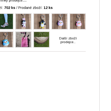
nky prodejce....
ží:
702 ks
/
Prodané zboží:
12 ks
Další zboží
prodejce...