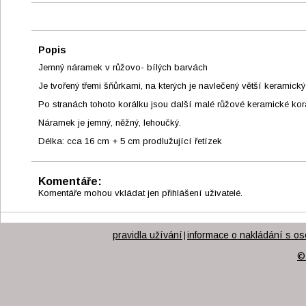
Popis
Jemný náramek v růžovo- bílých barvách
Je tvořený třemi šňůrkami, na kterých je navlečený větší keramick
Po stranách tohoto korálku jsou další malé růžové keramické korá
Náramek je jemný, něžný, lehoučký.
Délka: cca 16 cm + 5 cm prodlužující řetízek
Komentáře:
Komentáře mohou vkládat jen přihlášení uživatelé.
pravidla užívání
informace o nakládání s os
|
©