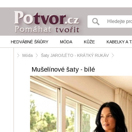
HEDVÁBNÉ ŠŇŮRY
MÓDA
KŮŽE
KABELKY A 
Móda
Šaty JARO/LÉTO - KRÁTKÝ RUKÁV
Mušelínové šaty - bílé