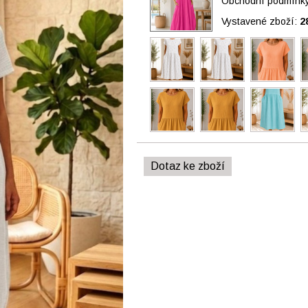
Obchodní podmínky 
Vystavené zboží:
2
Dotaz ke zboží