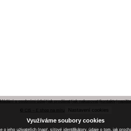
kládání s osobními údaji
jak prodávat
jak nakupovat
kontakty
napišt
|
|
|
|
Nastavení cookies
© CIS – E shop na míru
Využíváme soubory cookies
eho uživatelích (např. síťové identifikátory, údaje o tom, jak proch