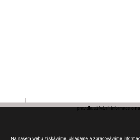
pravidla užívání
informace o na
|
Na našem webu získáváme, ukládáme a zpracováváme informace o j