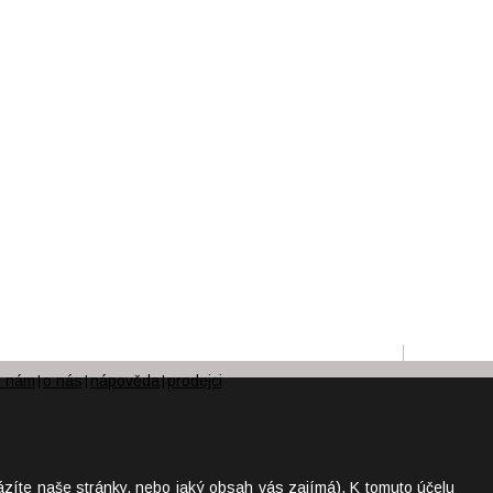
e nám
o nás
nápověda
prodejci
|
|
|
ázíte naše stránky, nebo jaký obsah vás zajímá). K tomuto účelu