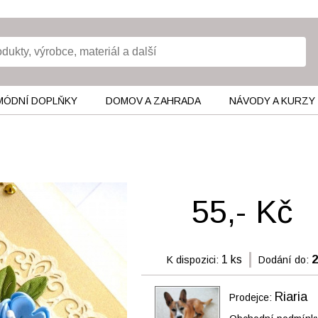
MÓDNÍ DOPLŇKY
DOMOV A ZAHRADA
NÁVODY A KURZY
55,- Kč
1 ks
2
K dispozici:
Dodání do:
Riaria
Prodejce: