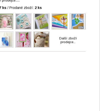
prodejce....
7 ks
/
Prodané zboží:
2 ks
Další zboží
prodejce...