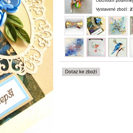
Obchodní podmínky 
Vystavené zboží:
2
Dotaz ke zboží