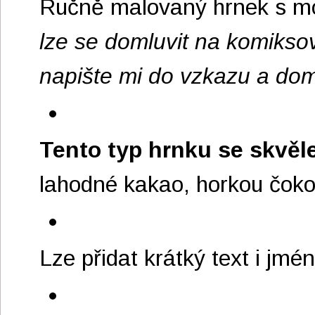
Ručně malovaný hrnek s m
lze se domluvit na komikso
napište mi do vzkazu a do
Tento typ hrnku se skvěle
lahodné kakao, horkou čokol
Lze přidat krátký text i jmé