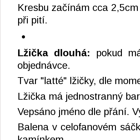
Kresbu začínám cca 2,5cm o
při pití.
Lžička dlouhá:
pokud mát
objednávce.
Tvar "latté" lžičky, dle mom
Lžička má jednostranný bar
Vepsáno jméno dle přání. 
Balena v celofanovém sáčk
kamínkem.