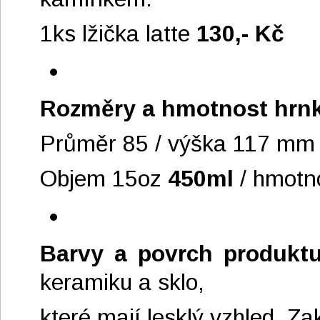
1ks lžička latte
130,- Kč
Rozměry a hmotnost hrn
Průměr 85 / výška 117 mm
Objem 15oz
450ml
/ hmotn
Barvy a povrch produktu
keramiku a sklo,
které mají lesklý vzhled. Za