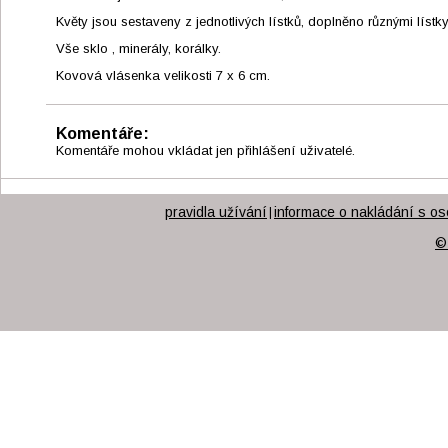
Květy jsou sestaveny z jednotlivých lístků, doplněno různými lístky
Vše sklo , minerály, korálky.
Kovová vlásenka velikosti 7 x 6 cm.
Komentáře:
Komentáře mohou vkládat jen přihlášení uživatelé.
pravidla užívání
informace o nakládání s os
|
©