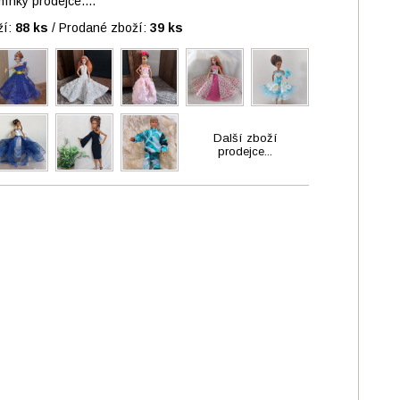
nky prodejce....
ží:
88 ks
/
Prodané zboží:
39 ks
Další zboží
prodejce...