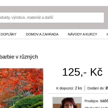
 DOPLŇKY
DOMOV A ZAHRADA
NÁVODY A KURZY
barbie v různých
125,- Kč
2 ks
i
K dispozici:
Dodání do:
sat
Prodejce: