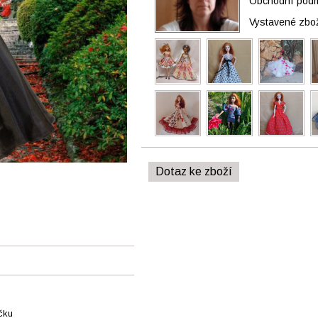
Obchodní podmí
Vystavené zbo
Dotaz ke zboží
ačku