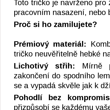
Toto tričko je navrženo pro 
pracovním nasazení, nebo 
Proč si ho zamilujete?
Prémiový materiál:
Kombi
tričko neuvěřitelně hebké n
Lichotivý střih:
Mírně pr
zakončení do spodního lemu 
se a vypadá skvěle jak k dž
Pohodlí bez kompromis
přizpůsobí se každému vaš