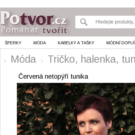
ŠPERKY
MÓDA
KABELKY A TAŠKY
MÓDNÍ DOPL
Móda
Tričko, halenka, 
Červená netopýří tunika