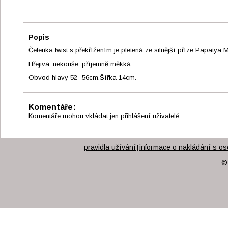
Popis
Čelenka twist s překřížením je pletená ze silnější příze Papatya 
Hřejivá, nekouše, příjemně měkká.
Obvod hlavy 52- 56cm.Šířka 14cm.
Komentáře:
Komentáře mohou vkládat jen přihlášení uživatelé.
pravidla užívání
informace o nakládání s os
|
©