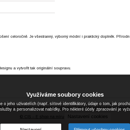
šení celoročně. Je všestranný, výborný módní i praktický doplněk. Přírodní
ignu a vytvořit tak originální soupravu.
Využíváme soubory cookies
eho uživatelích (např. síťové identifikátory, údaje o tom, jak proch
kládání s osobními údaji
jak prodávat
jak nakupovat
kontakty
napišt
|
|
|
|
služby a personalizovat nabídky. Pro některé účely zpracování je vyža
Nastavení cookies
© CIS – E shop na míru
Nastavení
Přijmout všechny cookies