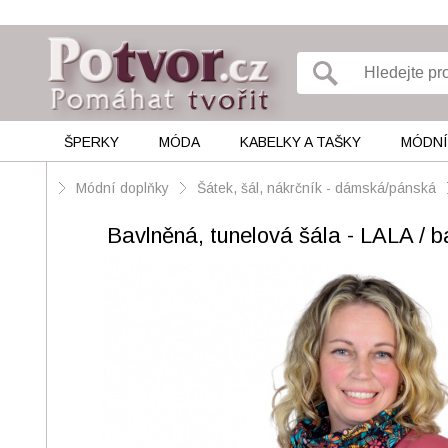
ŠPERKY
MÓDA
KABELKY A TAŠKY
MÓDNÍ
Módní doplňky
Šátek, šál, nákrčník - dámská/pánská
Bavlněná, tunelová šála - LALA / b