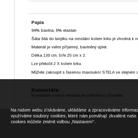
Popis
94% bavlna, 6% elastan
Šála šitá do tunýlku na omotání kolem krku je vhodná k no
Materiál je velmi příjemný, bavlněný úplet.
Délka 130 cm, šíře 25 cm x 2.
Lze přetočit 2 X kolem krku.
Můžete zakoupit s řasenou maxisukní STELA ve stejném des
Komentáře:
Komentáře mohou vkládat jen přihlášení uživatelé.
Na našem webu získáváme, ukládáme a zpracováváme informace o j
pravidla užívání
informace o na
|
využíváme soubory cookies, které nám pomáhají zkvalitnit naše 
cookies můžete změnit volbou „Nastavení“.