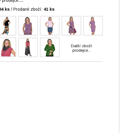
prodejce....
94 ks
/
Prodané zboží:
41 ks
Další zboží
prodejce...