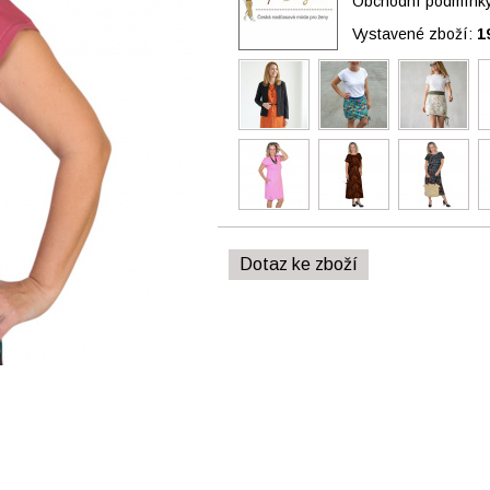
Obchodní podmínky 
Vystavené zboží:
1
Dotaz ke zboží