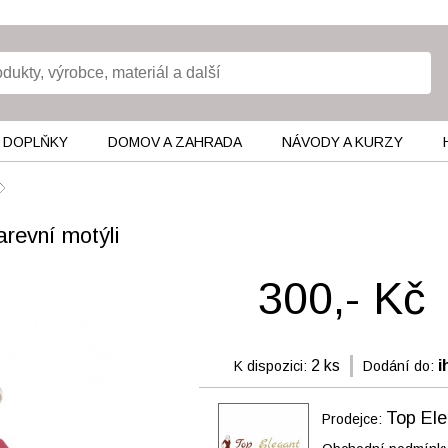
 DOPLŇKY
DOMOV A ZAHRADA
NÁVODY A KURZY
arevní motýli
300,- Kč
2 ks
i
K dispozici:
Dodání do:
Top Ele
Prodejce: