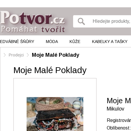
EDVÁBNÉ ŠŇŮRY
MÓDA
KŮŽE
KABELKY A TAŠKY
Moje Malé Poklady
Prodejci
Moje Malé Poklady
Moje M
Mikulov
Registrová
Oblíbenos