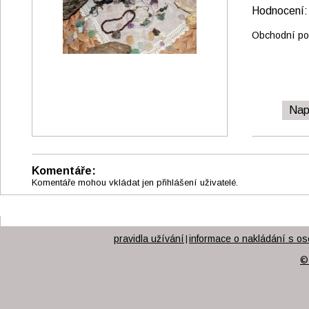
Hodnocen
Obchodní pod
Nap
Komentáře:
Komentáře mohou vkládat jen přihlášení uživatelé.
pravidla užívání
informace o nakládání s os
|
©