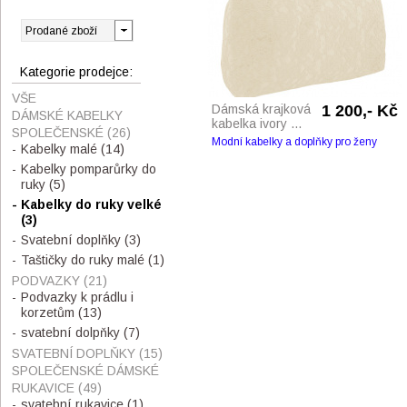
Kategorie prodejce:
VŠE
Dámská krajková
1 200,- Kč
DÁMSKÉ KABELKY
kabelka ivory ...
SPOLEČENSKÉ
(26)
Modní kabelky a doplňky pro ženy
Kabelky malé
(14)
Kabelky pomparůrky do
ruky
(5)
Kabelky do ruky velké
(3)
Svatební doplňky
(3)
Taštičky do ruky malé
(1)
PODVAZKY
(21)
Podvazky k prádlu i
korzetům
(13)
svatební dolpňky
(7)
SVATEBNÍ DOPLŇKY
(15)
SPOLEČENSKÉ DÁMSKÉ
RUKAVICE
(49)
svatební rukavice
(1)