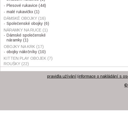
Plesové rukavice
(44)
malé rukavičkx
(1)
DÁMSKÉ OBOJKY
(16)
Společenské obojky
(6)
NÁRAMKY NA RUCE
(1)
Dámské společenské
náramky
(1)
OBOJKY NA KRK
(17)
obojky nákrčníky
(10)
KITTEN PLAY OBOJEK
(7)
ROUŠKY
(22)
pravidla užívání
informace o nakládání s os
|
©