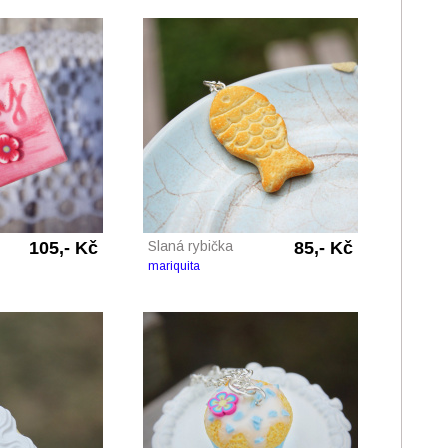
105,- Kč
Slaná rybička
85,- Kč
mariquita