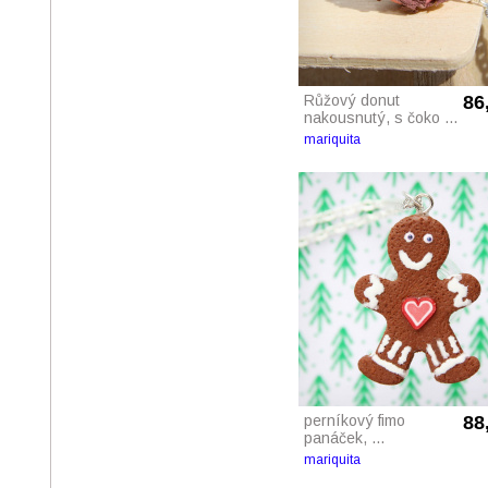
Růžový donut
86
nakousnutý, s čoko ...
mariquita
perníkový fimo
88
panáček, ...
mariquita