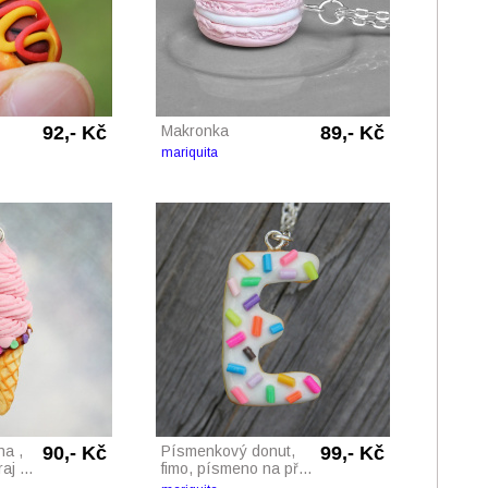
92,- Kč
Makronka
89,- Kč
mariquita
na ,
90,- Kč
Písmenkový donut,
99,- Kč
j ...
fimo, písmeno na př...