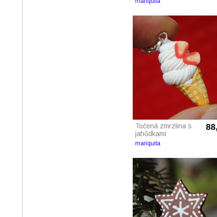
mariquita
Točená zmrzlina s
88
jahůdkami
mariquita