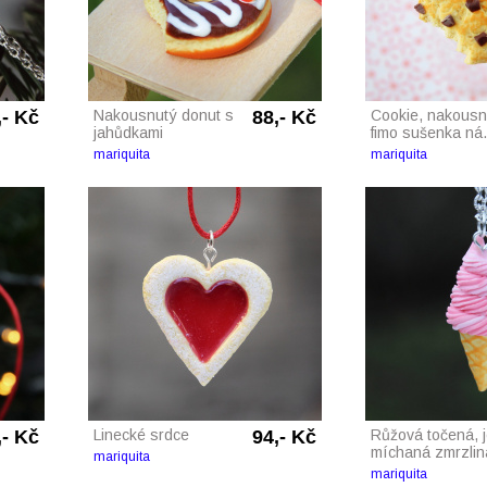
,- Kč
Nakousnutý donut s
88,- Kč
Cookie, nakousn
jahůdkami
fimo sušenka ná.
mariquita
mariquita
,- Kč
Linecké srdce
94,- Kč
Růžová točená, 
míchaná zmrzlin
mariquita
mariquita