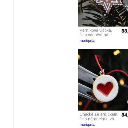
Perníková vločka,
88
fimo vánoční ná...
mariquita
Linecké se srdíčkem,
84
fimo náhrdelník, vá...
mariquita