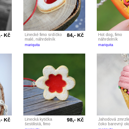
,- Kč
Linecké fimo srdíčko
84,- Kč
Hot dog, fimo
malé, náhrdelník
náhrdelník
mariquita
mariquita
,- Kč
Linecká kytička
98,- Kč
Jahodová zmrzli
šestilistá, fimo
čoko barevný okra