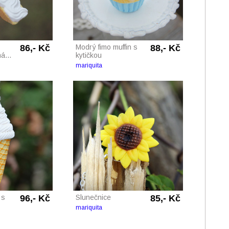
86,- Kč
Modrý fimo muffin s
88,- Kč
á...
kytičkou
mariquita
 s
96,- Kč
Slunečnice
85,- Kč
mariquita