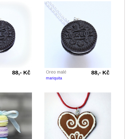
88,- Kč
Oreo malé
88,- Kč
mariquita