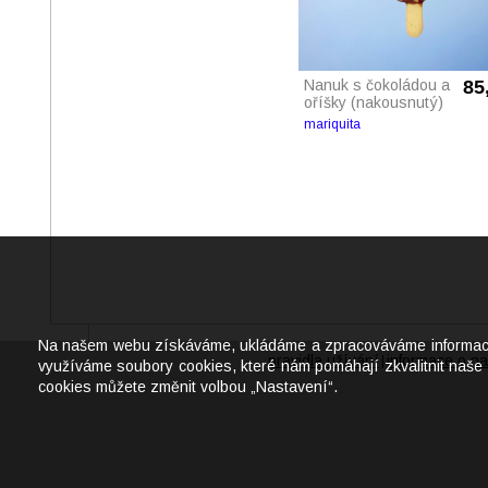
Nanuk s čokoládou a
85
oříšky (nakousnutý)
mariquita
Na našem webu získáváme, ukládáme a zpracováváme informace o j
pravidla užívání
informace o na
|
využíváme soubory cookies, které nám pomáhají zkvalitnit naše 
cookies můžete změnit volbou „Nastavení“.