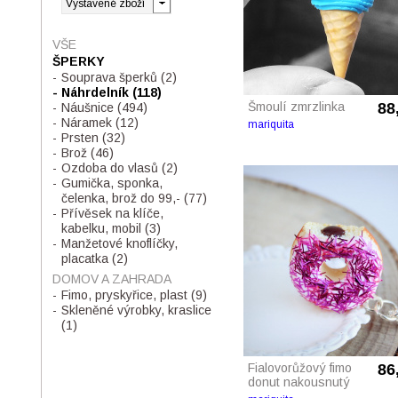
VŠE
ŠPERKY
Souprava šperků
(2)
Náhrdelník
(118)
Šmoulí zmrzlinka
88
Náušnice
(494)
Náramek
(12)
mariquita
Prsten
(32)
Brož
(46)
Ozdoba do vlasů
(2)
Gumička, sponka,
čelenka, brož do 99,-
(77)
Přívěsek na klíče,
kabelku, mobil
(3)
Manžetové knoflíčky,
placatka
(2)
DOMOV A ZAHRADA
Fimo, pryskyřice, plast
(9)
Skleněné výrobky, kraslice
(1)
Fialovorůžový fimo
86
donut nakousnutý