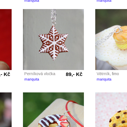
mariquita
mariquita
,- Kč
Perníková vločka
89,- Kč
Větrník, fimo
mariquita
mariquita