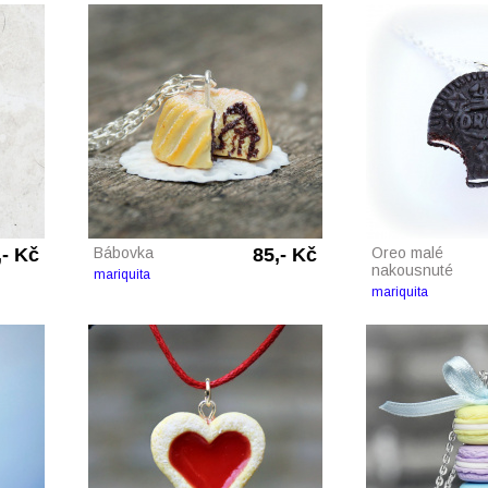
,- Kč
Bábovka
85,- Kč
Oreo malé
nakousnuté
mariquita
mariquita