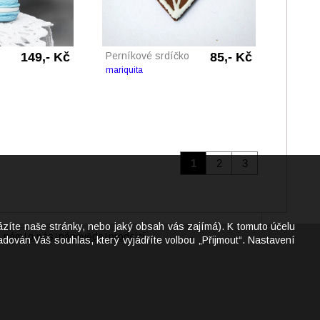
149,- Kč
Perníkové srdíčko
85,- Kč
mariquita
1
2
3
ázíte naše stránky, nebo jaký obsah vás zajímá). K tomuto účelu
e nám
o nás
nápověda
prodejci
|
|
|
dován Váš souhlas, který vyjádříte volbou „Přijmout“. Nastavení