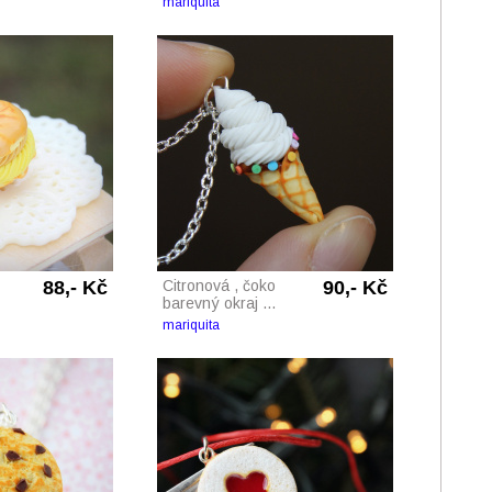
mariquita
88,- Kč
Citronová , čoko
90,- Kč
barevný okraj ...
mariquita