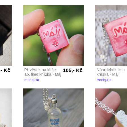
,- Kč
Přívěsek na klíče
105,- Kč
Náhrdelník fimo
ap. fimo knížka - Máj
knížka - Máj
mariquita
mariquita