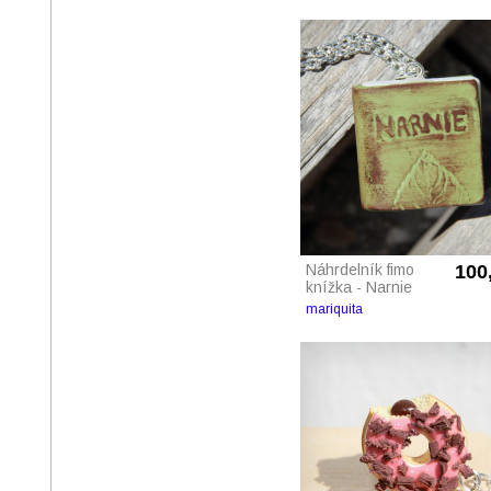
Náhrdelník fimo
100
knížka - Narnie
mariquita