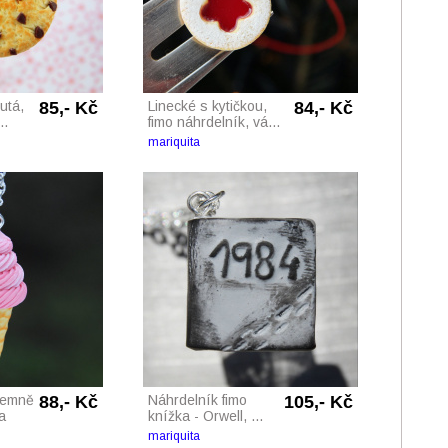
utá,
85,- Kč
Linecké s kytičkou,
84,- Kč
..
fimo náhrdelník, vá...
mariquita
jemně
88,- Kč
Náhrdelník fimo
105,- Kč
a
knížka - Orwell, ...
mariquita