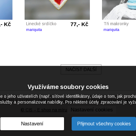
,- Kč
Linecké srdíčko
77,- Kč
Tři makronky
mariquita
mariquita
NAČÍST DALŠÍ
Využíváme soubory cookies
eho uživatelích (např. síťové identifikátory, údaje o tom, jak proch
kládání s osobními údaji
jak prodávat
jak nakupovat
kontakty
napišt
|
|
|
|
služby a personalizovat nabídky. Pro některé účely zpracování je vyža
Nastavení cookies
© CIS – E shop na míru
Nastavení
Přijmout všechny cookies