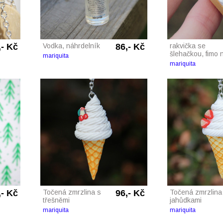
,- Kč
Vodka, náhrdelník
86,- Kč
rakvička se
šlehačkou, fimo n
mariquita
mariquita
,- Kč
Točená zmrzlina s
96,- Kč
Točená zmrzlina
třešněmi
jahůdkami
mariquita
mariquita