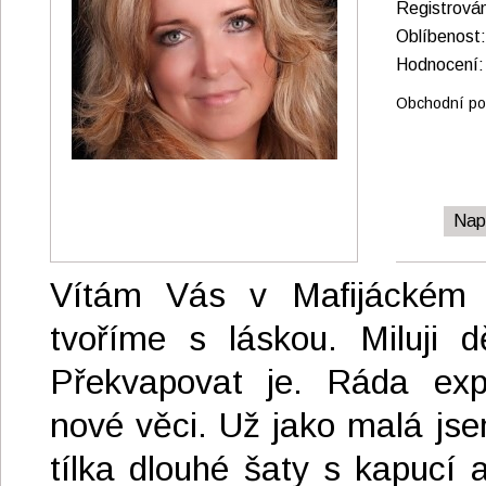
Registrová
Oblíbenos
Hodnocen
Obchodní pod
Nap
Vítám Vás v Mafijáckém 
tvoříme s láskou. Miluji d
Překvapovat je. Ráda exp
nové věci. Už jako malá jse
tílka dlouhé šaty s kapucí a