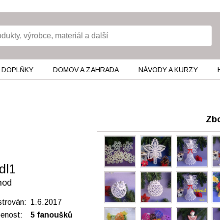
 DOPLŇKY
DOMOV A ZAHRADA
NÁVODY A KURZY
Zbo
dl1
hod
strován: 1.6.2017
benost:
5 fanoušků