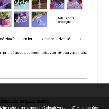
Další zboží
prodejce...
né zboží:
125 ks
Oblíbení uživatelé:
1
í, jako důchodce, se mohu háčkování věnovat velkou část
e nám
o nás
nápověda
prodejci
|
|
|
ázíte naše stránky, nebo jaký obsah vás zajímá). K tomuto účelu