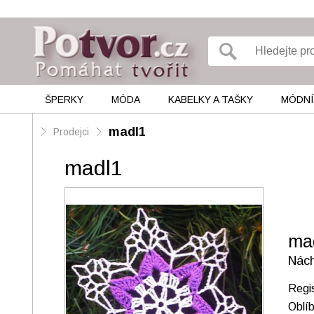
ŠPERKY
MÓDA
KABELKY A TAŠKY
MÓDNÍ
madl1
Prodejci
madl1
ma
Nác
Regi
Oblí