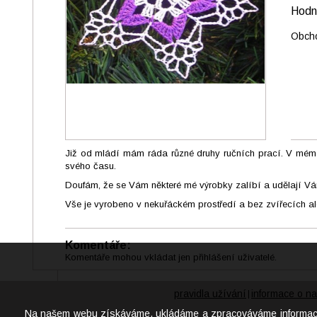
Hod
Obcho
Již od mládí mám ráda různé druhy ručních prací. V mém
svého času.
Doufám, že se Vám některé mé výrobky zalíbí a udělají Vá
Vše je vyrobeno v nekuřáckém prostředí a bez zvířecích al
Komentáře:
Komentáře mohou vkládat jen přihlášení uživatelé.
pravidla užívání
informace o na
|
Na našem webu získáváme, ukládáme a zpracováváme informace o j