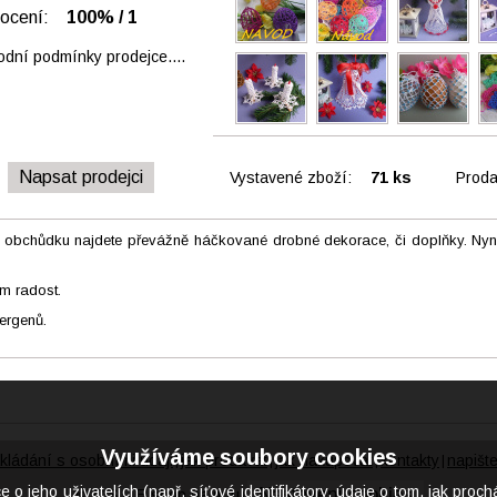
nocení:
100% / 1
dní podmínky prodejce....
Napsat prodejci
Vystavené zboží:
71 ks
Proda
 obchůdku najdete převážně háčkované drobné dekorace, či doplňky. Nyn
m radost.
ergenů.
Využíváme soubory cookies
kládání s osobními údaji
jak prodávat
jak nakupovat
kontakty
napišt
|
|
|
|
eho uživatelích (např. síťové identifikátory, údaje o tom, jak proch
Nastavení cookies
© CIS – E shop na míru