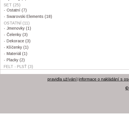
SET
(25)
Ostatní
(7)
Swarovski Elements
(18)
OSTATNÍ
(11)
Jmenovky
(1)
Čelenky
(3)
Dekorace
(3)
Klíčenky
(1)
Materiál
(1)
Placky
(2)
FELT - PLSŤ
(3)
pravidla užívání
informace o nakládání s os
|
©