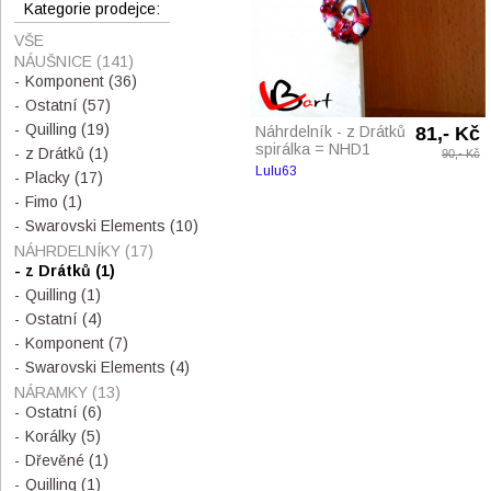
Kategorie prodejce:
VŠE
NÁUŠNICE
(141)
Komponent
(36)
Ostatní
(57)
Quilling
(19)
Náhrdelník - z Drátků
81,- Kč
spirálka = NHD1
z Drátků
(1)
90,- Kč
Lulu63
Placky
(17)
Fimo
(1)
Swarovski Elements
(10)
NÁHRDELNÍKY
(17)
z Drátků
(1)
Quilling
(1)
Ostatní
(4)
Komponent
(7)
Swarovski Elements
(4)
NÁRAMKY
(13)
Ostatní
(6)
Korálky
(5)
Dřevěné
(1)
Quilling
(1)