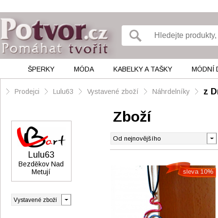
ŠPERKY
MÓDA
KABELKY A TAŠKY
MÓDNÍ 
z D
Prodejci
Lulu63
Vystavené zboží
Náhrdelníky
Zboží
Lulu63
Bezděkov Nad
Metují
sleva 10%