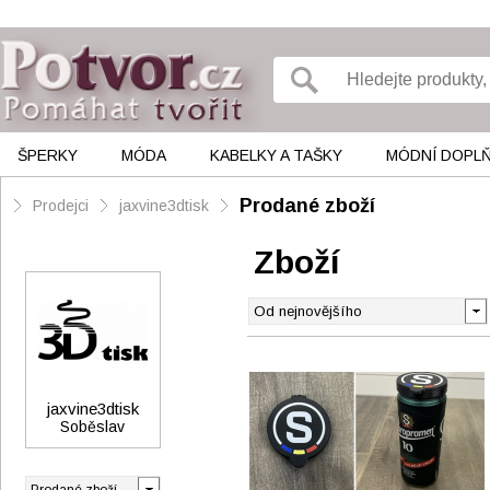
ŠPERKY
MÓDA
KABELKY A TAŠKY
MÓDNÍ DOPL
Prodané zboží
Prodejci
jaxvine3dtisk
Zboží
jaxvine3dtisk
Soběslav