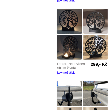
jaxvine3dtisk
Dekorační svícen -
299,- Kč
strom života
jaxvine3dtisk