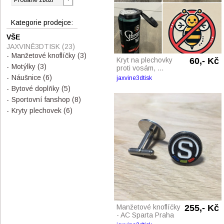
Kategorie prodejce:
VŠE
JAXVINĚ3DTISK
(23)
Manžetové knoflíčky
(3)
Kryt na plechovky
60,- Kč
Motýlky
(3)
proti vosám, ...
Náušnice
(6)
jaxvine3dtisk
Bytové doplňky
(5)
Sportovní fanshop
(8)
Kryty plechovek
(6)
Manžetové knoflíčky
255,- Kč
- AC Sparta Praha