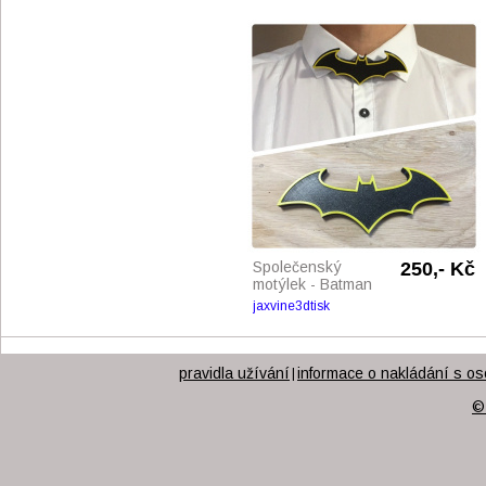
Společenský
250,- Kč
motýlek - Batman
jaxvine3dtisk
pravidla užívání
informace o nakládání s os
|
©