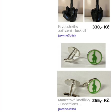
Kryt tažného
330,- Kč
zařízení - fuck off
jaxvine3dtisk
Manžetové knoflíčky
255,- Kč
- Bohemians ...
jaxvine3dtisk