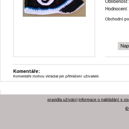
Oblíbenos
Hodnocen
Obchodní pod
Nap
Komentáře:
Komentáře mohou vkládat jen přihlášení uživatelé.
pravidla užívání
informace o nakládání s os
|
©