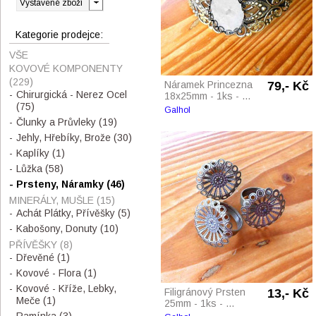
Kategorie prodejce:
VŠE
KOVOVÉ KOMPONENTY
(229)
Náramek Princezna
79,- Kč
Chirurgická - Nerez Ocel
18x25mm - 1ks - ...
(75)
Galhol
Člunky a Průvleky
(19)
Jehly, Hřebíky, Brože
(30)
Kaplíky
(1)
Lůžka
(58)
Prsteny, Náramky
(46)
MINERÁLY, MUŠLE
(15)
Achát Plátky, Přívěšky
(5)
Kabošony, Donuty
(10)
PŘÍVĚŠKY
(8)
Dřevěné
(1)
Kovové - Flora
(1)
Kovové - Kříže, Lebky,
Filigránový Prsten
13,- Kč
Meče
(1)
25mm - 1ks - ...