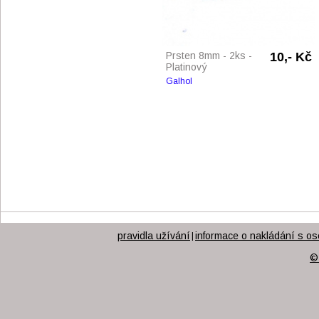
Prsten 8mm - 2ks -
10,- Kč
Platinový
Galhol
pravidla užívání
informace o nakládání s os
|
©