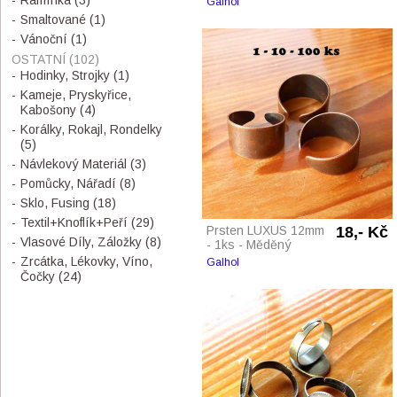
Ramínka
(3)
Galhol
Smaltované
(1)
Vánoční
(1)
OSTATNÍ
(102)
Hodinky, Strojky
(1)
Kameje, Pryskyřice,
Kabošony
(4)
Korálky, Rokajl, Rondelky
(5)
Návlekový Materiál
(3)
Pomůcky, Nářadí
(8)
Sklo, Fusing
(18)
Textil+Knoflík+Peří
(29)
Prsten LUXUS 12mm
18,- Kč
Vlasové Díly, Záložky
(8)
- 1ks - Měděný
Zrcátka, Lékovky, Víno,
Galhol
Čočky
(24)