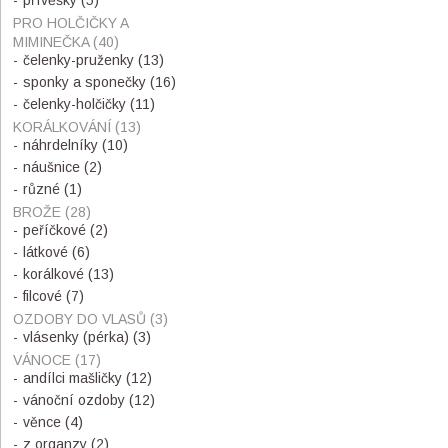
přívěšky
(5)
PRO HOLČIČKY A
MIMINEČKA
(40)
čelenky-pruženky
(13)
sponky a sponečky
(16)
čelenky-holčičky
(11)
KORÁLKOVÁNÍ
(13)
náhrdelníky
(10)
náušnice
(2)
různé
(1)
BROŽE
(28)
peříčkové
(2)
látkové
(6)
korálkové
(13)
filcové
(7)
OZDOBY DO VLASŮ
(3)
vlásenky (pérka)
(3)
VÁNOCE
(17)
andílci mašličky
(12)
vánoční ozdoby
(12)
věnce
(4)
z organzy
(2)