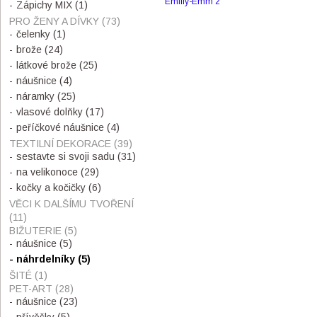
Emilly-Emm 2
Zápichy MIX
(1)
PRO ŽENY A DÍVKY
(73)
čelenky
(1)
brože
(24)
látkové brože
(25)
náušnice
(4)
náramky
(25)
vlasové dolňky
(17)
peříčkové náušnice
(4)
TEXTILNÍ DEKORACE
(39)
sestavte si svoji sadu
(31)
na velikonoce
(29)
kočky a kočičky
(6)
VĚCI K DALŠÍMU TVOŘENÍ
(11)
BIŽUTERIE
(5)
náušnice
(5)
náhrdelníky
(5)
ŠITÉ
(1)
PET-ART
(28)
náušnice
(23)