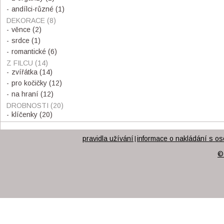
andílci-různé
(1)
DEKORACE
(8)
věnce
(2)
srdce
(1)
romantické
(6)
Z FILCU
(14)
zvířátka
(14)
pro kočičky
(12)
na hraní
(12)
DROBNOSTI
(20)
klíčenky
(20)
pravidla užívání
informace o nakládání s os
|
©