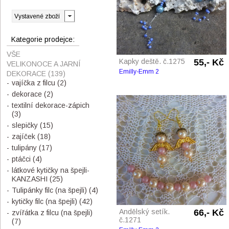
Kategorie prodejce:
VŠE
Kapky deště. č.1275
55,- Kč
VELIKONOCE A JARNÍ
Emilly-Emm 2
DEKORACE
(139)
vajíčka z filcu
(2)
dekorace
(2)
textilní dekorace-zápich
(3)
slepičky
(15)
zajíček
(18)
tulipány
(17)
ptáčci
(4)
látkové kytičky na špejli-
KANZASHI
(25)
Tulipánky filc (na špejli)
(4)
kytičky filc (na špejli)
(42)
Andělský setík.
66,- Kč
zvířátka z filcu (na špejli)
č.1271
(7)